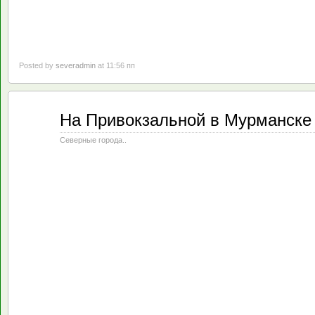
Posted by
severadmin
at 11:56 пп
Май
На Привокзальной в Мурманске 
09
2019
Северные города..