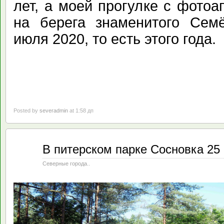
лет, а моей прогулке с фото
на берега знаменитого Семё
июля 2020, то есть этого года.
Posted by
severadmin
at 1:58 дп
Авг
В питерском парке Сосновка 25 
13
2020
Северные города..