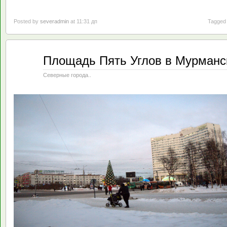
Posted by
severadmin
at 11:31 дп
Tagged 
Май
Площадь Пять Углов в Мурманск
12
2020
Северные города..