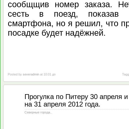
сообщщив номер заказа. Н
сесть в поезд, показав 
смартфона, но я решил, что п
посадке будет надёжней.
Posted by
severadmin
at 10:01 дп
Tagg
Май
Прогулка по Питеру 30 апреля и 
25
на 31 апреля 2012 года.
2019
Северные города..