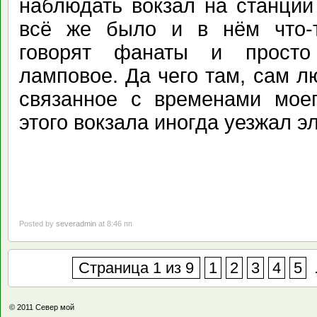
наблюдать вокзал на станции
всё же было и в нём что-т
говорят фанаты и просто
ламповое. Да чего там, сам 
связанное с временами моег
этого вокзала иногда уезжал э
Posted by
severadmin
at 8:46 пп
Страница 1 из 9
1
2
3
4
5
© 2011
Север мой