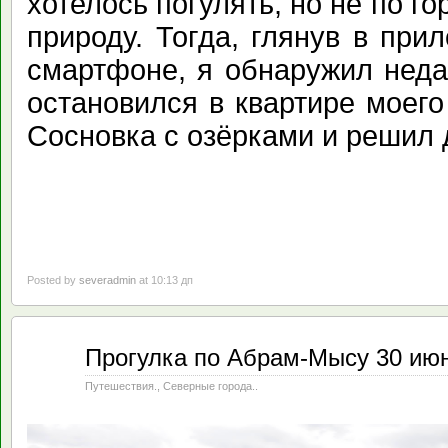
хотелось погулять, но не по го
природу. Тогда, глянув в пр
смартфоне, я обнаружил неда
остановился в квартире моего
Сосновка с озёрками и решил 
Posted by
severadmin
at 10:13 дп
Июл
Прогулка по Абрам-Мысу 30 июн
16
2020
Путешествия.
,
Северные города..