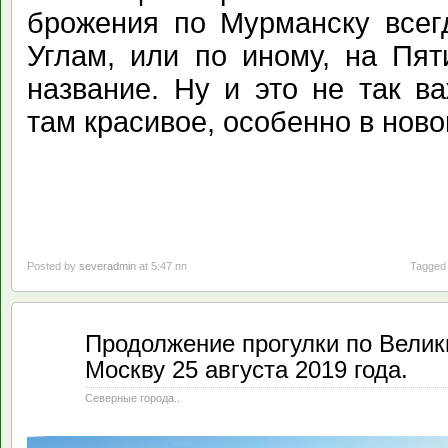
брожения по Мурманску всег
Углам, или по иному, на Пят
название. Ну и это не так в
там красивое, особенно в ново
Posted by
severadmin
at 5:47 пп
Tagged 
Сен
Продолжение прогулки по Велик
12
Москву 25 августа 2019 года.
2019
Северные города..