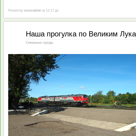
Posted by
severadmin
at 12:17 дп
Сен
Наша прогулка по Великим Лукам
11
2019
Северные города..