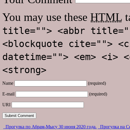
You may use these
HTML
t
title=""> <abbr title="
<blockquote cite=""> <c
datetime=""> <em> <i> <
<strong>
Name
(required)
E-mail
(required)
URI
Прогулка по Абрам-Мысу 30 июня 2020 года.
Прогулка на Се