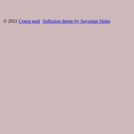
© 2011
Север мой
Suffusion theme by Sayontan Sinha