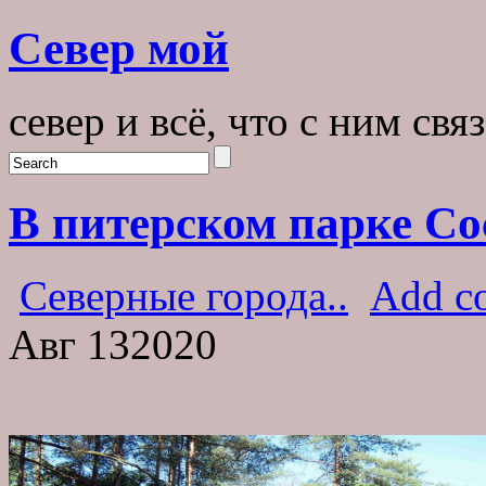
Север мой
север и всё, что с ним свя
В питерском парке Со
Северные города..
Add c
Авг
13
2020