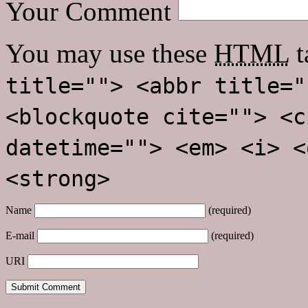
Your Comment
You may use these
HTML
t
title=""> <abbr title="
<blockquote cite=""> <c
datetime=""> <em> <i> <
<strong>
Name
(required)
E-mail
(required)
URI