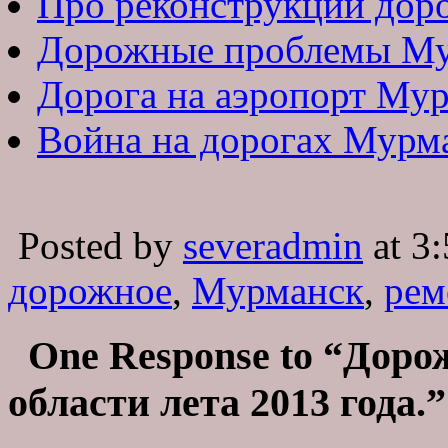
Про реконструкции дор
Дорожные проблемы Му
Дорога на аэропорт Мур
Война на дорогах Мурма
Posted by
severadmin
at 3
дорожное
,
Мурманск
,
рем
One Response to “Дор
области лета 2013 года.”