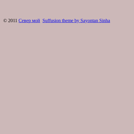
© 2011
Север мой
Suffusion theme by Sayontan Sinha