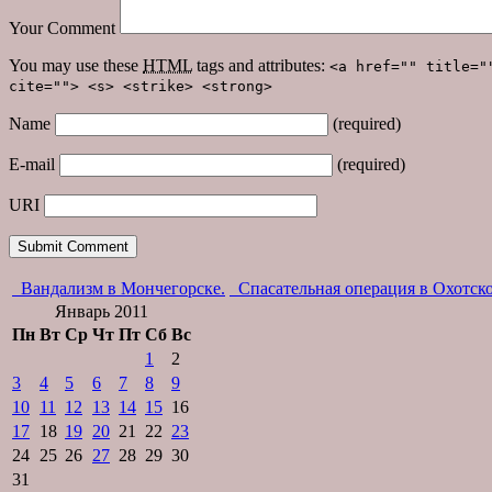
Your Comment
You may use these
HTML
tags and attributes:
<a href="" title="
cite=""> <s> <strike> <strong>
Name
(required)
E-mail
(required)
URI
Вандализм в Мончегорске.
Спасательная операция в Охотско
Январь 2011
Пн
Вт
Ср
Чт
Пт
Сб
Вс
1
2
3
4
5
6
7
8
9
10
11
12
13
14
15
16
17
18
19
20
21
22
23
24
25
26
27
28
29
30
31