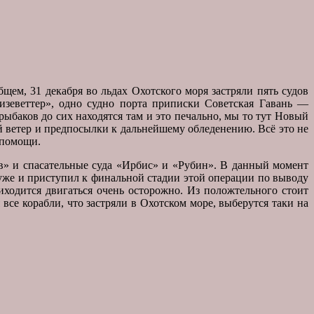
щем, 31 декабря во льдах Охотского моря застряли пять судов
изеветтер», одно судно порта приписки Советская Гавань —
ыбаков до сих находятся там и это печально, мы то тут Новый
ый ветер и предпосылки к дальнейшему обледенению. Всё это не
а помощи.
в» и спасательные суда «Ирбис» и «Рубин». В данный момент
 уже и приступил к финальной стадии этой операции по выводу
риходится двигаться очень осторожно. Из положтельного стоит
все корабли, что застряли в Охотском море, выберутся таки на