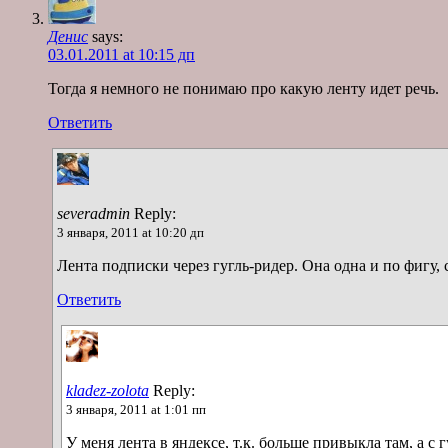
Денис
says:
03.01.2011 at 10:15 дп
Тогда я немного не понимаю про какую ленту идет речь.
Ответить
severadmin
Reply:
3 января, 2011 at 10:20 дп
Лента подписки через гугль-ридер. Она одна и по фигу, 
Ответить
kladez-zolota
Reply:
3 января, 2011 at 1:01 пп
У меня лента в яндексе, т.к. больше привыкла там, а с г