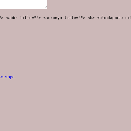
"> <abbr title=""> <acronym title=""> <b> <blockquote ci
м море.