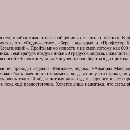
 менее, пройти мимо этого сообщения я не считаю нужным. В об
осток, это «Содружество», «Берег надежды» и «Профессор К
рагинский». Пройти мимо новости я не смог, потому как 600 р
здника. Температура воздуха ниже 20 градусов мороза, шквалист
ремя погиб «Челюскин», за их живучесть надо бороться до приход
ерацию проводят ледокол «Магадан», ледокол «Адмирал Макаро
может быть именно в этот момент, когда я пишу эти строки, он
сть очень толстый лёд и потому даже судам ледового класса п
в пока ещё предостаточно. Хочется лишь надеяться, что сегодня 