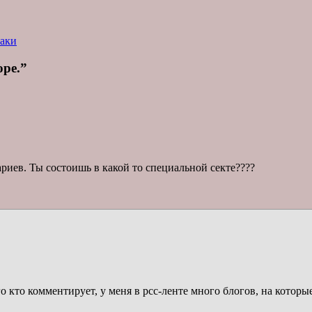
аки
оре.”
риев. Ты состоишь в какой то специальной секте????
о кто комментирует, у меня в рсс-ленте много блогов, на которы