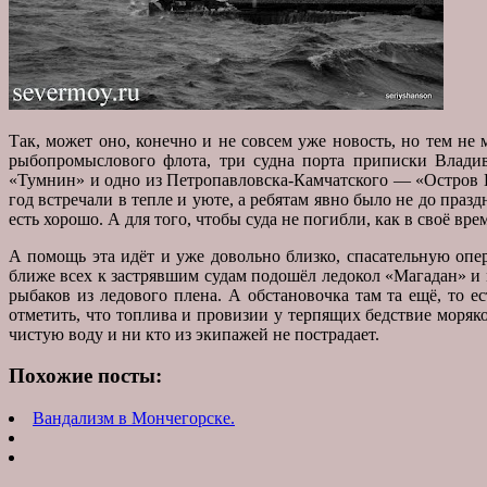
Так, может оно, конечно и не совсем уже новость, но тем не
рыбопромыслового флота, три судна порта приписки Владив
«Тумнин» и одно из Петропавловска-Камчатского — «Остров Ка
год встречали в тепле и уюте, а ребятам явно было не до пра
есть хорошо. А для того, чтобы суда не погибли, как в своё в
А помощь эта идёт и уже довольно близко, спасательную оп
ближе всех к застрявшим судам подошёл ледокол «Магадан» и 
рыбаков из ледового плена. А обстановочка там та ещё, то е
отметить, что топлива и провизии у терпящих бедствие моряко
чистую воду и ни кто из экипажей не пострадает.
Похожие посты:
Вандализм в Мончегорске.