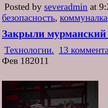
Posted by
severadmin
at 9:
безопасность
,
коммуналка
Закрыли мурманский
Технологии.
13 коммента
Фев
18
2011