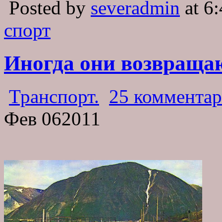
Posted by
severadmin
at 6
спорт
Иногда они возвраща
Транспорт.
25 комментар
Фев
06
2011