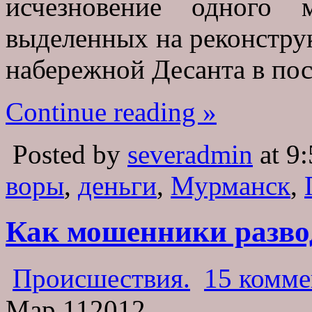
исчезновение одного 
выделенных на реконстру
набережной Десанта в по
Continue reading »
Posted by
severadmin
at 9
воры
,
деньги
,
Мурманск
,
Как мошенники развод
Происшествия.
15 комме
Мар
11
2012