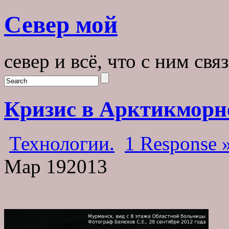
Север мой
север и всё, что с ним свя
Кризис в Арктикморне
Технологии.
1 Response 
Мар
19
2013