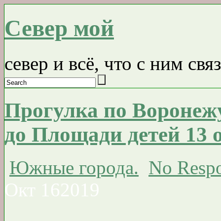
Север мой
север и всё, что с ним свя
Прогулка по Воронеж
до Площади детей 13 о
Южные города.
No Respo
Окт
16
2019