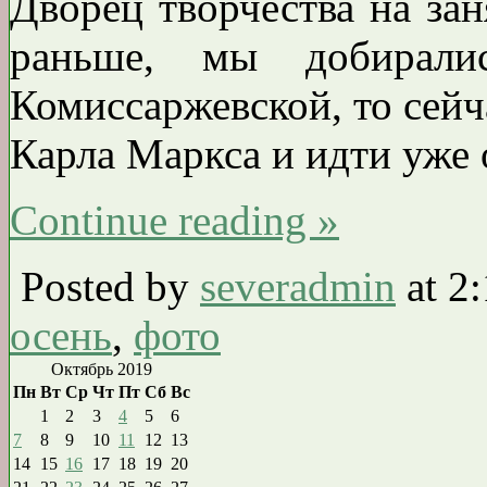
Дворец творчества на зан
раньше, мы добирали
Комиссаржевской, то сейч
Карла Маркса и идти уже о
Continue reading »
Posted by
severadmin
at 2
осень
,
фото
Октябрь 2019
Пн
Вт
Ср
Чт
Пт
Сб
Вс
1
2
3
4
5
6
7
8
9
10
11
12
13
14
15
16
17
18
19
20