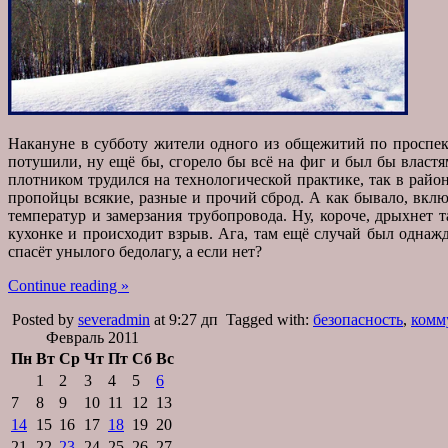
Накануне в субботу жители одного из общежитий по проспек
потушили, ну ещё бы, сгорело бы всё на фиг и был бы властя
плотником трудился на технологической практике, так в райо
пропойцы всякие, разные и прочий сброд. А как бывало, вклю
температур и замерзания трубопровода. Ну, короче, дрыхнет т
кухонке и происходит взрыв. Ага, там ещё случай был однажд
спасёт унылого бедолагу, а если нет?
Continue reading »
Posted by
severadmin
at 9:27 дп
Tagged with:
безопасность
,
комм
Февраль 2011
Пн
Вт
Ср
Чт
Пт
Сб
Вс
1
2
3
4
5
6
7
8
9
10
11
12
13
14
15
16
17
18
19
20
21
22
23
24
25
26
27