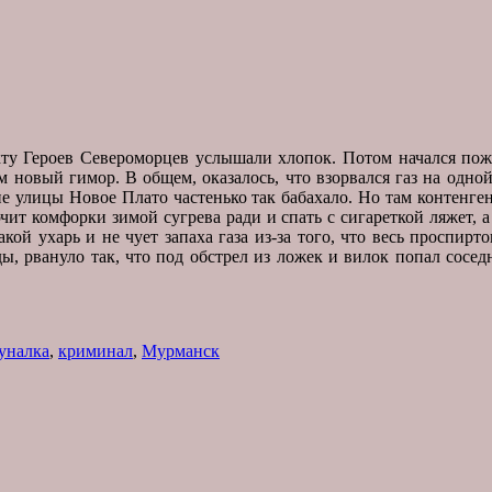
ту Героев Североморцев услышали хлопок. Потом начался пожа
м новый гимор. В общем, оказалось, что взорвался газ на одной
не улицы Новое Плато частенько так бабахало. Но там контенг
чит комфорки зимой сугрева ради и спать с сигареткой ляжет, а
акой ухарь и не чует запаха газа из-за того, что весь проспирт
ы, рвануло так, что под обстрел из ложек и вилок попал сосе
уналка
,
криминал
,
Мурманск